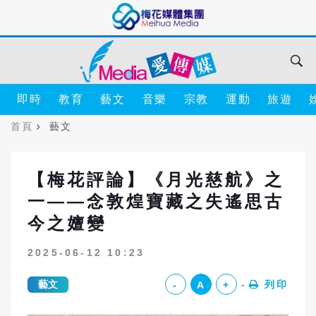
即時
教育
藝文
音樂
宗教
運動
旅遊
首頁
藝文
【梅花評論】《月光慈航》之
一——念敦煌寶藏之失遙思古
今之嬗變
2025-06-12 10:23
藝文
列印
-
A
+