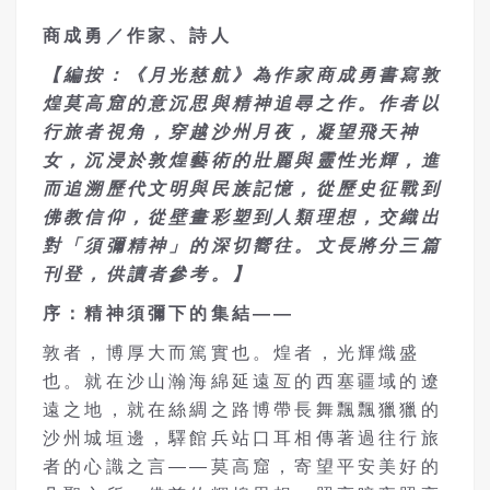
商成勇／作家、詩人
【編按：《月光慈航》為作家商成勇書寫敦
煌莫高窟的意沉思與精神追尋之作。作者以
行旅者視角，穿越沙州月夜，凝望飛天神
女，沉浸於敦煌藝術的壯麗與靈性光輝，進
而追溯歷代文明與民族記憶，從歷史征戰到
佛教信仰，從壁畫彩塑到人類理想，交織出
對「須彌精神」的深切嚮往。文長將分三篇
刊登，供讀者參考。】
序：精神須彌下的集結——
敦者，博厚大而篤實也。煌者，光輝熾盛
也。就在沙山瀚海綿延遠亙的西塞疆域的遼
遠之地，就在絲綢之路博帶長舞飄飄獵獵的
沙州城垣邊，驛館兵站口耳相傳著過往行旅
者的心識之言——莫高窟，寄望平安美好的