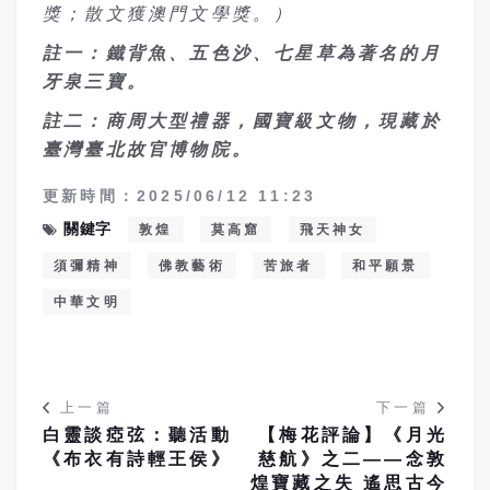
獎；散文獲澳門文學獎。）
註一：鐵背魚、五色沙、七星草為著名的月
牙泉三寶。
註二：商周大型禮器，國寶級文物，現藏於
臺灣臺北故官博物院。
更新時間：2025/06/12 11:23
關鍵字
敦煌
莫高窟
飛天神女
須彌精神
佛教藝術
苦旅者
和平願景
中華文明
上一篇
下一篇
白靈談瘂弦：聽活動
【梅花評論】《月光
《布衣有詩輕王侯》
慈航》之二——念敦
煌寶藏之失 遙思古今