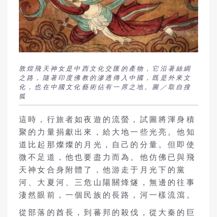
敦煌飛天神女是中西文化交匯的產物，它沿著絲綢
之路，隨著印度佛教的滲透傳入中國，既是外來文
化，也在中國文化藝術佔有一席之地。圖／取自搜
狐
這時，行旅者如夜遊的流螢，試圖將渾身積
聚的力量捐獻出來，給大地一些光亮。他知
道比起那燦燦的月光，自己的分量。但即使
微不足道，他也要盡力而為。他仿佛已與飛
天神女合身附體了，他游走于月光下的黨
河、大夏河、三危山陽關烽燧，無邊的往事
淒然眼前，一個民族的長路，河一樣流瀉。
從部落的酋長，到蕃邦的殺伐，從大秦的巨