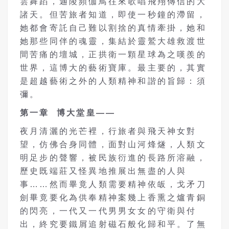
雲舞蹈，迦陵頻伽鳥往來歌唱飛翔傳信的大
諸天。但苦旅者知道，即使一秒鐘的滯留，
她都會寄託自己難以割捨的真情牽掛，她和
她那些同伴的魂靈，集結於靈鷲大雄救渡世
間苦痛的壇城，正拱衛一顆星球為之嘆羨的
世界，這博大的藝術寶庫。最主要的，其實
是超越藝術之外的人類精神和諧的旨歸：須
彌。
第一章
博大堂皇——
夜月清灑的光芒裡，行旅者與飛天神女對
望，仿佛合身同體，面對山河烽燧，人類文
明足步的聲響，被民族衍進的長路所溶融，
歷史既端莊又怪異地推展出無盡的人與
事……然而畢竟人類需要精神依皈，戈矛刀
劍畢竟要化為供奉精神案幾上香熏之爐青銅
的閃亮，一代又一代男男女女的守衛與付
出，終究要鐵屑追射磁石般化歸和平。了無