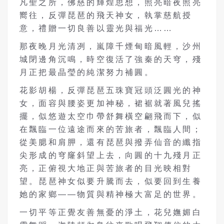
凡聖之所，佛慈的輝煌思想，照亮暗夜照亮
嚮往，反彈琵琶的飛天神女，執掌慈航授
意，禮贈一切良善以靈光與福光……
那夜晚月光清冽，嵐障千煙甸暗風輕，沙州
城閉邊角沉鳴，時空復活了強秦的天穹，殘
月正把最晶瑩的純潔努力補圓。
花影胡楊，反彈琵琶五珠寶冠頭泛圓光的神
女，面容與腰姿更加神秘，裙裾就著風兒搖
擺，似悠遊太空巾帶舒舞橫空翩飛而下，似
在飄臨一位遠途而來的苦旅者，飄臨人間；
從美腮和肩胛，還有琵琶與撥弄仙音的纖指
尖形成的穹窿斜望上去，向圓的十九殘月正
亮，正俯視大地正與苦旅者的目光映相對
望。琵琶神女似要升騰而去，似要回到生養
她的家鄉——物質與精神極大富足的世界。
一切平等正覺友善無憂的淨土，花兒嫵媚白