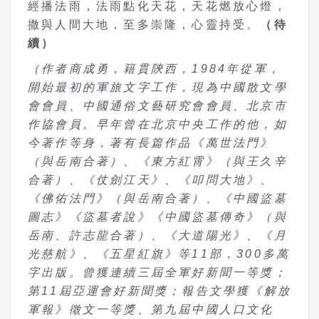
經播法雨，法雨點化天花，天花燃放心燈，
撒與人間大地，至多崇隆，心靈持受。
（待
續）
（作者商成勇，籍貫陝西，1984年從軍，
開始最初的軍旅文字工作，現為中國散文學
會會員、中國通俗文藝研究會會員、北京市
作協會員。早年曾在北京中央工作的他，如
今著作等身，著有長篇作品《萬世法門》
（與岳南合著）、《東方紅霄》（與王久辛
合著）、《仗劍江天》、《叩問大地》、
《佛佑法門》（與岳南合著）、《中國盜墓
圖志》《盜墓者說》《中國盜墓傳奇》（與
岳南、許志龍合著）、《大道陽光》、《月
光慈航》、《五星紅旗》等11部，300多萬
字出版。曾獲連續三屆全軍好新聞一等獎；
第11屆亞運會好新聞獎；報告文學獲《解放
軍報》徵文一等獎、第九屆中國人口文化