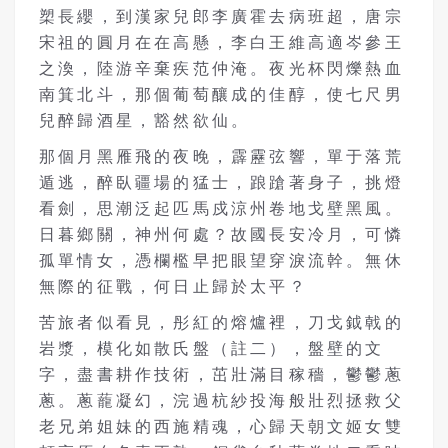
槊長纓，到漢家兒郎李廣霍去病班超，唐宗
宋祖的圓月在在高懸，李白王維高適岑參王
之渙，陸游辛棄疾范仲淹。夜光杯閃爍熱血
南箕北斗，那個葡萄釀成的佳醇，使七尺男
兒醉歸酒星，豁然欲仙。
那個月黑雁飛的夜晚，霹靂弦響，單于落荒
遁逃，醉臥疆場的猛士，踉蹌著身子，挑燈
看劍，思潮泛起匹馬戍涼州卷地戈壁黑風。
日暮鄉關，神州何處？故國長安冷月，可憐
孤單情女，憑欄檻早把眼望穿淚流幹。無休
無際的征戰，何日止歸於太平？
苦旅者似看見，彤紅的熔爐裡，刀戈鉞戟的
岩漿，模化如散氏盤（註二），盤壁的文
字，盡書耕作技術，茁壯滿目稼穡，鬱鬱蔥
蔥。蔥蘢凝幻，浣過杭紗投海般壯烈拯救父
老兄弟姐妹的西施精魂，心歸天朝文姬女雙