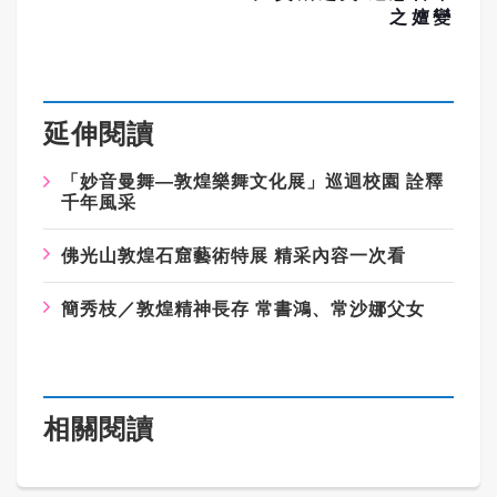
之嬗變
延伸閱讀
「妙音曼舞—敦煌樂舞文化展」巡迴校園 詮釋
千年風采
佛光山敦煌石窟藝術特展 精采內容一次看
簡秀枝／敦煌精神長存 常書鴻、常沙娜父女
相關閱讀