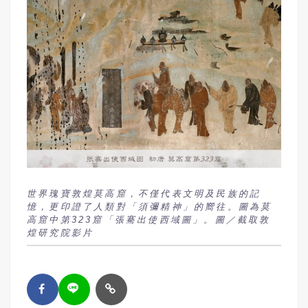
世界瑰寶敦煌莫高窟，不僅代表文明及民族的記
憶，更印證了人類對「須彌精神」的嚮往。圖為莫
高窟中第323窟「張騫出使西域圖」。圖／截取敦
煌研究院影片