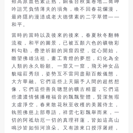
頰高原血色素正熟，銅雀台秋葉卷地二喬呻
吟詛咒負情薄夫的塤角，喚不回春花爛漫，
最終隱約漫漶成老大德懷素的二字草體——
和平。
當時的當時以及後來的後來，春夏秋冬翻轉
流複，和平的圖景，已被五顏六色的礦物彩
料勾勒，疊塗祈願的洞窟四壁，從心開始，
瞻望佛雄法祖，畫工青燈的夢想，幻化為全
人類的永久盼願。一窟又一窟，飛天神女品
貌端莊秀頎，姿勢互不雷同盡顯百般儀態，
大方華融。它們這些上天賜予人間的超然想
像，它們這些善良聰慧的曠古精靈，它們這
些濃濃情愫播種福音的飄飄聖體，賢潔無瑕
太虛淨空，春來散花秋至收穫的美麗侍主，
執照佛慈上部尊語，祥雲七彩飄舉而來，一
切的阿祗劫厄一切的真理祥蓮，皆如這高山
鳴沙皆如恒河浪朵。又有誰來口授浮屠經，