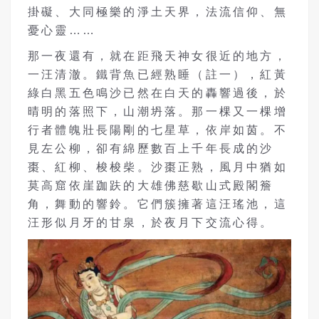
掛礙、大同極樂的淨土天界，法流信仰、無
憂心靈……
那一夜還有，就在距飛天神女很近的地方，
一汪清澈。鐵背魚已經熟睡（註一），紅黃
綠白黑五色鳴沙已然在白天的轟響過後，於
晴明的落照下，山潮坍落。那一棵又一棵增
行者體魄壯長陽剛的七星草，依岸如茵。不
見左公柳，卻有綿歷數百上千年長成的沙
棗、紅柳、梭梭柴。沙棗正熟，風月中猶如
莫高窟依崖跏趺的大雄佛慈歇山式殿閣簷
角，舞動的響鈴。它們簇擁著這汪瑤池，這
汪形似月牙的甘泉，於夜月下交流心得。