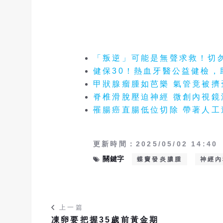
「叛逆」可能是無聲求救！切
健保30！熱血牙醫公益健檢，
甲狀腺瘤腫如芭樂 氣管竟被
脊椎滑脫壓迫神經 微創內視鏡
罹腸癌直腸低位切除 帶著人
更新時間：2025/05/02 14:40
關鍵字
蝶竇發炎膿腫
神經內
上一篇
凍卵要把握35歲前黃金期