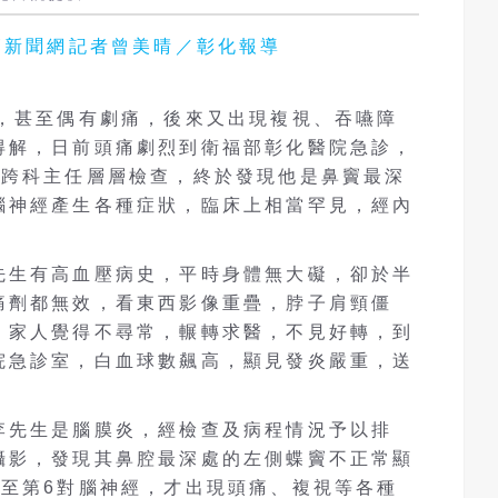
 好醫師新聞網記者曾美晴／彰化報導
痛，甚至偶有劇痛，後來又出現複視、吞嚥障
得解，日前頭痛劇烈到衛福部彰化醫院急診，
位跨科主任層層檢查，終於發現他是鼻竇最深
腦神經產生各種症狀，臨床上相當罕見，經內
先生有高血壓病史，平時身體無大礙，卻於半
痛劑都無效，看東西影像重疊，脖子肩頸僵
，家人覺得不尋常，輾轉求醫，不見好轉，到
院急診室，白血球數飆高，顯見發炎嚴重，送
李先生是腦膜炎，經檢查及病程情況予以排
攝影，發現其鼻腔最深處的左側蝶竇不正常顯
3至第6對腦神經，才出現頭痛、複視等各種