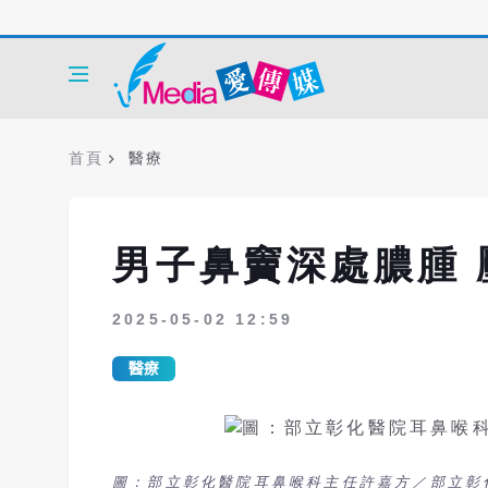
首頁
醫療
男子鼻竇深處膿腫
2025-05-02 12:59
醫療
圖：部立彰化醫院耳鼻喉科主任許嘉方／部立彰