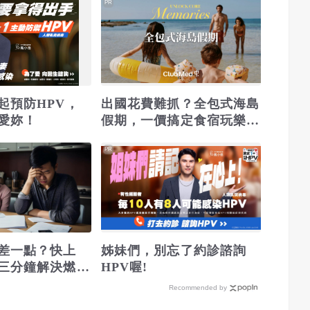
PR
起預防HPV，
出國花費難抓？全包式海島
愛妳！
假期，一價搞定食宿玩樂，
省錢更省心！
PR
差一點？快上
姊妹們，別忘了約診諮詢
三分鐘解決燃眉
HPV喔!
Recommended by