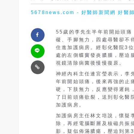
5678news.com - 好醫師新聞網
55歲的李先生半年前開始頭
礙、手腳無力，四處尋醫卻不
住進加護病房。經彰化醫院3
處的左側蝶竇發炎膿腫，壓迫
視鏡清除病菌後慢慢復原。
神經內科主任連宮瑩表示，李
年前開始頭痛，後來再強的止
硬，下肢無力，反應變得遲鈍
了日前頭痛欲裂，送到彰化醫
加護病房。
加護病房主任林文培說，懷疑
除，再經電腦斷層及核磁共振
影，疑似佈滿膿瘍，壓迫到第