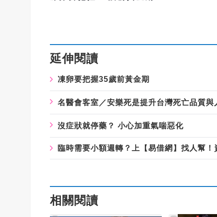
延伸閱讀
凍卵要把握35歲前黃金期
名醫會客室／安樂死是提升台灣死亡品質與
沒症狀就停藥？ 小心加重氣喘惡化
臨時需要小額週轉？上【易借網】找人幫！
相關閱讀