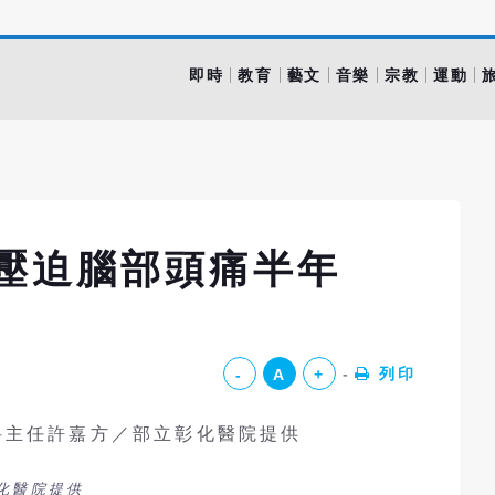
即時
教育
藝文
音樂
宗教
運動
 壓迫腦部頭痛半年
列印
-
A
+
化醫院提供