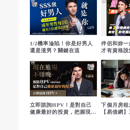
PR
PR
1/2機率淪陷！你是好男人
伴侶和妳一
還是渣男？關鍵在這
才有資格說
PR
PR
立即諮詢HPV！是對自己
下個月房租
健康最好的投資，把握現在
【易借網】
不嫌晚！
之急