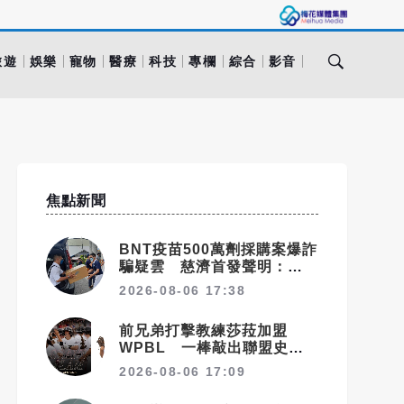
旅遊
娛樂
寵物
醫療
科技
專欄
綜合
影音
焦點新聞
BNT疫苗500萬劑採購案爆詐
騙疑雲 慈濟首發聲明：痛心
遺憾 配合司法將追究權益
2026-08-06 17:38
前兄弟打擊教練莎菈加盟
WPBL 一棒敲出聯盟史上
首支滿貫砲
2026-08-06 17:09