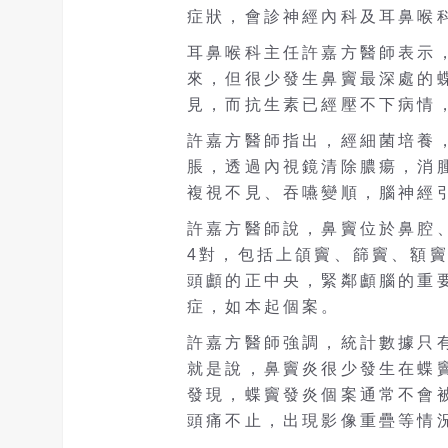
症狀，會診神經內科及耳鼻喉
耳鼻喉科主任許嘉方醫師表示
來，但很少發生鼻竇最深處的
見，而抗生素已經壓不下病情
許嘉方醫師指出，經細菌培養
脹，透過內視鏡清除膿瘍，消
複視不見、吞嚥變順，腦神經
許嘉方醫師說，鼻竇位於鼻腔
4對，包括上頜竇、篩竇、額
頭顱的正中央，緊鄰顱腦的重
症，如本起個案。
許嘉方醫師強調，統計數據只
就是說，鼻竇炎很少發生在蝶
發現，蝶竇發炎個案通常不會
頭痛不止，出現影像重疊等情