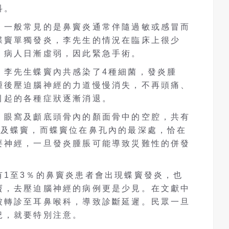
科。
，一般常見的是鼻竇炎通常伴隨過敏或感冒而
蝶竇單獨發炎，李先生的情況在臨床上很少
，病人日漸虛弱，因此緊急手術。
，李先生蝶竇內共感染了4種細菌，發炎腫
腫後壓迫腦神經的力道慢慢消失，不再頭痛、
引起的各種症狀逐漸消退。
、眼窩及顱底頭骨內的顏面骨中的空腔，共有
竇及蝶竇，而蝶竇位在鼻孔內的最深處，恰在
要神經，一旦發炎腫脹可能導致災難性的併發
有1至3％的鼻竇炎患者會出現蝶竇發炎，也
竇，去壓迫腦神經的病例更是少見。在文獻中
被轉診至耳鼻喉科，導致診斷延遲。民眾一旦
況，就要特別注意。