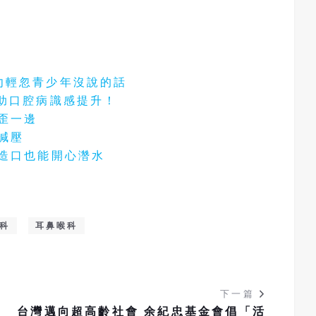
勿輕忽青少年沒說的話
助口腔病識感提升！
擠歪一邊
減壓
工造口也能開心濳水
科
耳鼻喉科
下一篇
台灣邁向超高齡社會 余紀忠基金會倡「活