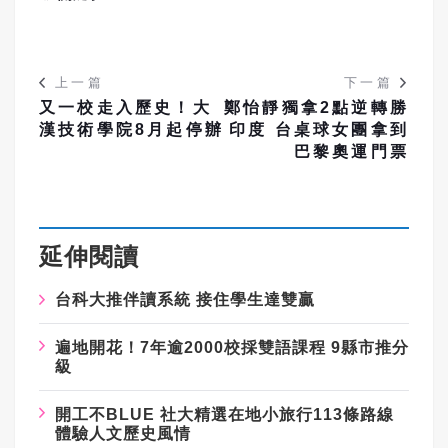
上一篇
下一篇
又一校走入歷史！大
鄭怡靜獨拿2點逆轉勝
漢技術學院8月起停辦
印度 台桌球女團拿到
巴黎奧運門票
延伸閱讀
台科大推伴讀系統 接住學生達雙贏
遍地開花！7年逾2000校採雙語課程 9縣市推分
級
開工不BLUE 社大精選在地小旅行113條路線
體驗人文歷史風情