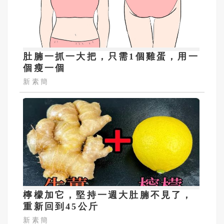
肚腩一抓一大把，只需1個雞蛋，用一
個瘦一個
新素簡
檸檬加它，堅持一週大肚腩不見了，
重新回到45公斤
新素簡