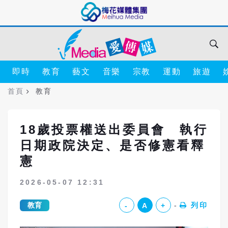
即時
教育
藝文
音樂
宗教
運動
旅遊
首頁
教育
18歲投票權送出委員會 執行
日期政院決定、是否修憲看釋
憲
2026-05-07 12:31
教育
列印
-
A
+