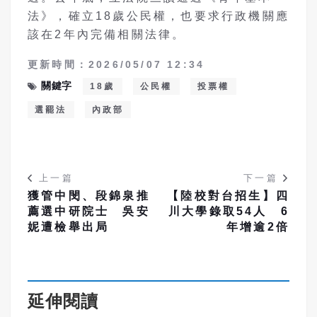
法》，確立
18
歲公民權，也要求行政機關應
該在
2
年內完備相關法律。
更新時間：2026/05/07 12:34
關鍵字
18歲
公民權
投票權
選罷法
內政部
上一篇
下一篇
獲管中閔、段錦泉推
【陸校對台招生】四
薦選中研院士 吳安
川大學錄取54人 6
妮遭檢舉出局
年增逾2倍
延伸閱讀