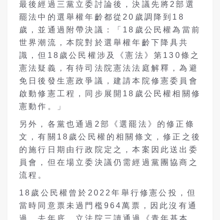
最後經過三黨立委討論後，決議先將2部選
罷法中的選舉權年齡都從20歲調降到18
歲，並通過附帶決議：「18歲公民權為當前
世界潮流，本院對於選舉權年齡下降具共
識，但18歲公民權涉及《憲法》第130條之
憲法疑義，有待司法院憲法法庭解釋，為避
免日後發生憲政爭議，建請本院修憲委員會
啟動修憲工程，同步展開18歲公民權相關修
憲動作。」
另外，各黨也通過2部《選罷法》的修正條
文，有關18歲公民權的相關條文，修正之後
的施行日期由行政院定之，本案因此送出委
員會，但在場立委決議仍需經過黨團協商之
流程。
18
歲公民權曾於2022年舉行修憲公投，但
當時同意票未過門檻964萬票，因此沒有通
過。
去年底，立法院三讀通過《青年基本