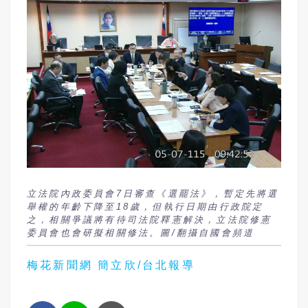
立法院內政委員會7日審查《選罷法》，暫定先將選
舉權的年齡下降至18歲，但執行日期由行政院定
之，相關爭議將有待司法院釋憲解決，立法院修憲
委員會也會研擬相關修法。圖/翻攝自國會頻道
梅花新聞網 簡立欣/台北報導