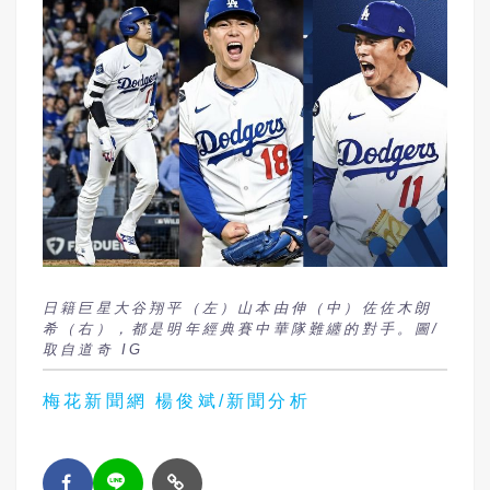
日籍巨星大谷翔平（左）山本由伸（中）佐佐木朗
希（右），都是明年經典賽中華隊難纏的對手。圖/
取自道奇 IG
梅花新聞網 楊俊斌/新聞分析