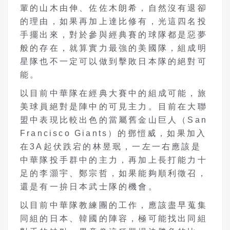
輩的山木由伸、佐佐木朗希，自然沒有退卻
的理由，如果再加上達比修有，光這四名投
手擺出來，對於參與經典賽的球隊都是惡夢
般的存在，就算實力最強的美國隊，組成明
星隊也不一定可以做到擊敗日本隊的絕對可
能。
以目前中華隊在經典大賽中的組成可能，旅
美球員絕對是陣中的可見主力。目前在大聯
盟中表現比較出色的當屬舊金山巨人（San
Francisco Giants）的鄧愷威，如果加入
在3A起伏跌宕的林昱珉，一左一右應該是
中華隊投手群中的主力，再加上長打能力十
足的李灝宇、鄭宗哲，如果能夠順利徵召，
還是有一拚日本武士隊的機會。
以目前中華隊教練團的工作，應該盡早蒐集
同組的日本、韓國的陣容，極可能找出同組