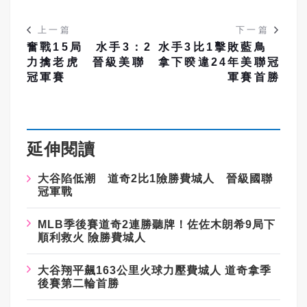
上一篇
下一篇
奮戰15局 水手3：2
水手3比1擊敗藍鳥
力擒老虎 晉級美聯
拿下暌違24年美聯冠
冠軍賽
軍賽首勝
延伸閱讀
大谷陷低潮 道奇2比1險勝費城人 晉級國聯
冠軍戰
MLB季後賽道奇2連勝聽牌！佐佐木朗希9局下
順利救火 險勝費城人
大谷翔平飆163公里火球力壓費城人 道奇拿季
後賽第二輪首勝