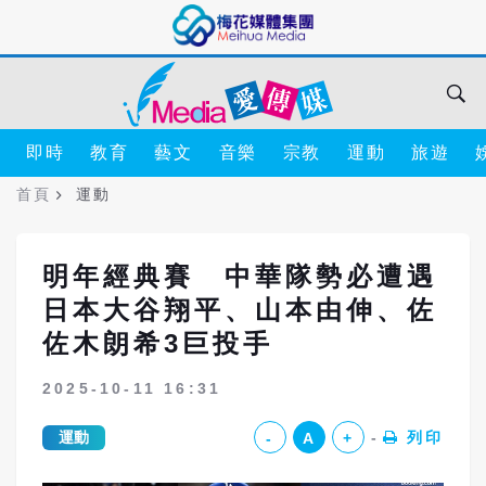
即時
教育
藝文
音樂
宗教
運動
旅遊
首頁
運動
明年經典賽 中華隊勢必遭遇
日本大谷翔平、山本由伸、佐
佐木朗希3巨投手
2025-10-11 16:31
運動
列印
-
A
+