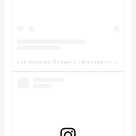
Los Angeles Dodgers（@dodgers）分享的貼文