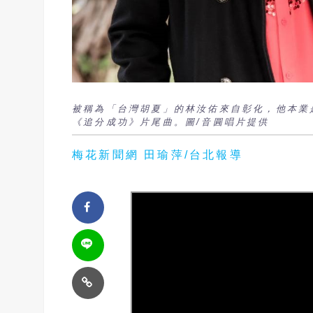
被稱為「台灣胡夏」的林汝佑來自彰化，他本業
《追分成功》片尾曲。圖/音圓唱片提供
梅花新聞網 田瑜萍/台北報導