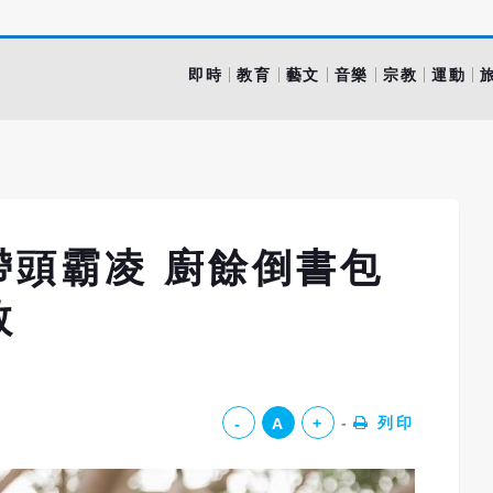
即時
教育
藝文
音樂
宗教
運動
帶頭霸凌 廚餘倒書包
救
列印
-
A
+