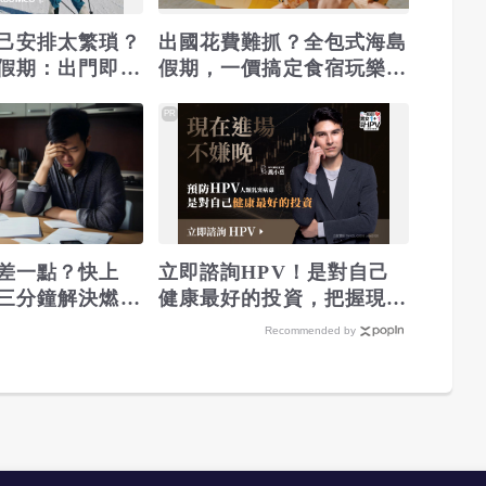
己安排太繁瑣？
出國花費難抓？全包式海島
假期：出門即雪
假期，一價搞定食宿玩樂，
包不怕預算爆
省錢更省心！
PR
差一點？快上
立即諮詢HPV！是對自己
三分鐘解決燃眉
健康最好的投資，把握現在
不嫌晚！
Recommended by