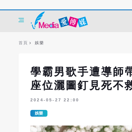
首頁
娛樂
學霸男歌手遭導師
座位灑圖釘見死不
2024-05-27 22:00
娛樂