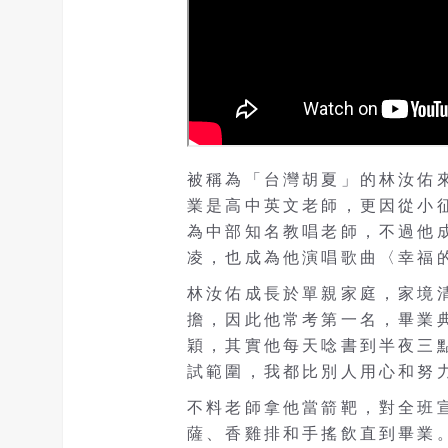
被稱為「台灣胡夏」的林汝佑
業是高中英文老師，更因從小
為中部知名教唱老師，不過他
凌，也成為他演唱歌曲〈幸福
林汝佑成長於單親家庭，家境
擔，因此他常考第一名，畢業
穎，其實他每天唸書到半夜三
試範圍，我都比別人用心和努
不料老師拿他當箭靶，對全班
薩、香雞排和手搖飲直到畢業