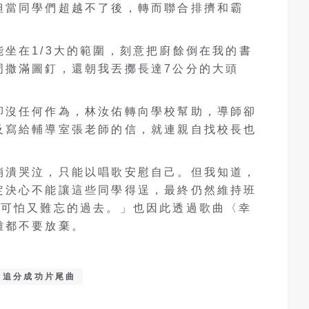
但當同學們超越不了後，轉而聯合排擠和霸
坐在1/3大的範圍，刻意把廚餘倒在我的書
周撒滿圖釘，還朝我丟擲長達7公分的大頭
卻沒任何作為，林汝佑轉向學校幫助，導師卻
及寫給輔導室張老師的信，就連親自找校長也
崩潰哭泣，只能以唱歌安慰自己。但我知道，
定決心不能讓這些同學得逞，最終仍然維持班
段可怕又難忘的過去。」也因此透過歌曲〈幸
難都不要放棄。
追分成功片尾曲