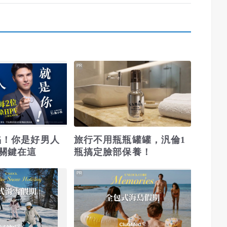
PR
淪陷！你是好男人
旅行不用瓶瓶罐罐，汎倫1
關鍵在這
瓶搞定臉部保養！
PR