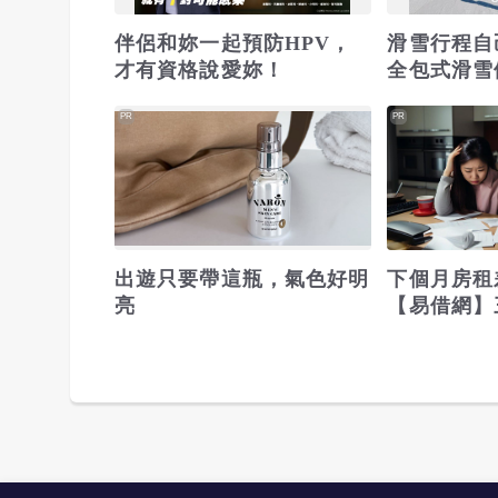
伴侶和妳一起預防HPV，
滑雪行程自
才有資格說愛妳！
全包式滑雪
場，一價全
PR
PR
表！
出遊只要帶這瓶，氣色好明
下個月房租
亮
【易借網】
之急