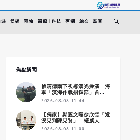
旅遊
娛樂
寵物
醫療
科技
專欄
綜合
影音
焦點新聞
賴清德南下視導漢光操演 海
軍「濱海作戰指揮部」首次與
海巡聯合操演
2026-08-08 11:44
【獨家】鄭麗文曝徐欣瑩「還
沒見到陳見賢」 權威人士揭
10次接觸未果：整合最後一
2026-08-08 11:00
哩路