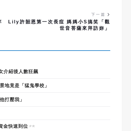
下一篇
李
Lily許韶恩第一次長痘 媽媽小S搞笑「觀
世音菩薩來拜訪妳」
女介紹後人數狂飆
景地竟是「猛鬼學校」
他打壓我」
資金快速到位