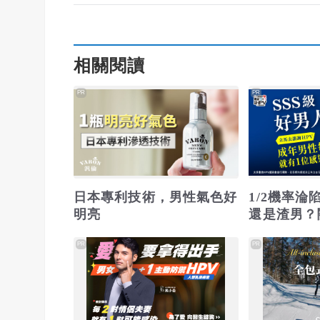
相關閱讀
PR
PR
日本專利技術，男性氣色好
1/2機率
明亮
還是渣男？
PR
PR