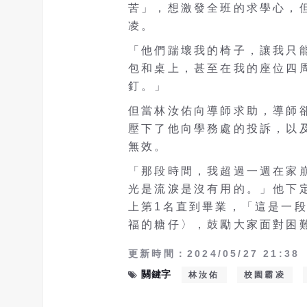
苦」，想激發全班的求學心，
凌。
「他們踹壞我的椅子，讓我只能
包和桌上，甚至在我的座位四
釘。」
但當林汝佑向導師求助，導師
壓下了他向學務處的投訴，以
無效。
「那段時間，我超過一週在家
光是流淚是沒有用的。」他下
上第1名直到畢業，「這是一
福的糖仔〉，鼓勵大家面對困
更新時間：2024/05/27 21:38
關鍵字
林汝佑
校園霸凌