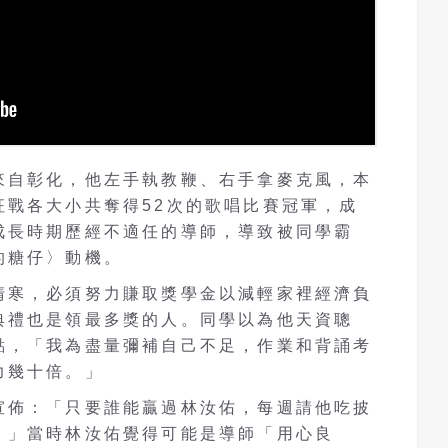
來自彰化，他左手執教鞭、右手拿麥克風，本
征戰各大小共奪得52次的歌唱比賽冠軍，成
成長時期歷經不適任的導師，導致被同學霸
的糖仔〉動機。
清寒，必須努力賺取獎學金以減輕家裡經濟負
典禮也是領最多獎的人。同學以為他天資聰
點，「我為盡量彌補自己不足，作業和背誦考
力幾十倍。」
宣佈：「只要誰能贏過林汝佑，每週請他吃披
。」當時林汝佑覺得可能是導師「用心良