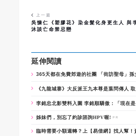
上一篇
吳慷仁《塑膠花》染金髮化身更生人 與
沐談亡命禁忌戀
延伸閱讀
365
天都在免費郊遊的社團
「街訪聖母」孫
《九龍城寨》大反派王九本尊是葉問傳人
取
李銘忠北影雙料入圍
李銘順驕傲：「現在是
姊妹們，別忘了約診諮詢HPV喔!
臨時需要小額週轉？上【易借網】找人幫！