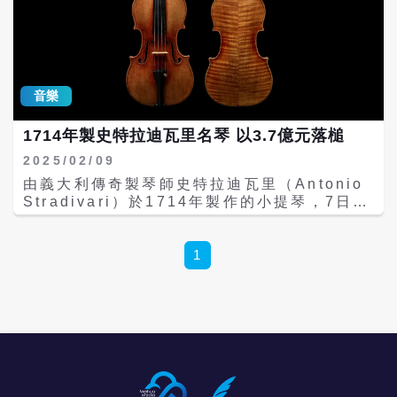
音樂
1714年製史特拉迪瓦里名琴 以3.7億元落槌
2025/02/09
由義大利傳奇製琴師史特拉迪瓦里（Antonio
Stradivari）於1714年製作的小提琴，7日在
紐約的一場拍賣會上以1,130萬美元（約台幣
3.7億元）拍出，未達原本的估價，未能成為
歷史上最昂貴樂器交易紀錄。 美聯社報導，國
1
際拍賣公司蘇富比（Sothebys）原先估計這
把「姚阿幸-馬氏史特拉迪瓦里」（Joachim-
Ma Stradivarius）小提琴的成交價可能介於
1,200萬至1,800萬美元之間，若達最高預測
價格，將超越超過十年前另一把史特拉迪瓦里
小提琴創下的1,590萬美元拍賣紀錄。 據蘇富
比的聲明表示，「姚阿幸-馬氏史特拉迪瓦里」
被視為史特拉迪瓦里黃金時期的代表之作，展