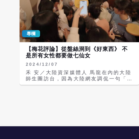
專欄
【梅花評論】從盤絲洞到《好東西》 不
是所有女性都要做七仙女
2024/12/07
禾 安／大陸資深媒體人 馬龍在內的大陸
師生團訪台，因為大陸網友調侃一句「馬
龍進中山女高」好像是進「盤絲洞」，繼
續引發民進黨全體高潮。中山女高發表四
點聲明義正言辭，民進黨政客輪番上陣，
不僅扣帽子把網友言論凹成「大陸媒
體」，還要大加撻伐這是「物化女性」。
看了半天不僅覺得好笑，民進黨不僅是吃
了「去中國化」的虧，估計壓根沒仔細讀
過原著《西遊記》畢竟他們可能大多人還
以為作者是施耐庵。同時，也沒好好修過