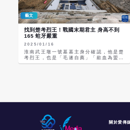
藝文
找到楚考烈王！戰國末期君主 身高不到
165 蛀牙嚴重
2025/01/16
淮南武王墩一號墓墓主身分確認，他是楚
考烈王，也是「毛遂自薦」「歃血為盟」
「竊符救趙」等歷史典故的都有他的身
影，在動蕩的戰國末期發揮關鍵作用。
據《華西都市報》報導，安徽省文物部門
已完成淮南武王墩一號墓的野外考古工
作。武王墩墓地面積約150萬平方公尺。
武王墩一號墓共出土各類文物1萬餘件
（組）。根據墓葬規模和結構形制、出土
文物及文字材料，對照歷史文獻綜合判
斷，武王墩一號墓主人身分基本可以確認
為《史記楚世家》的戰國晚期楚考烈王。
武王墩墓地利用古河道修築圍壕，整體近
關於愛傳
似方形。墓坑中部用枋木構築「亞」字形